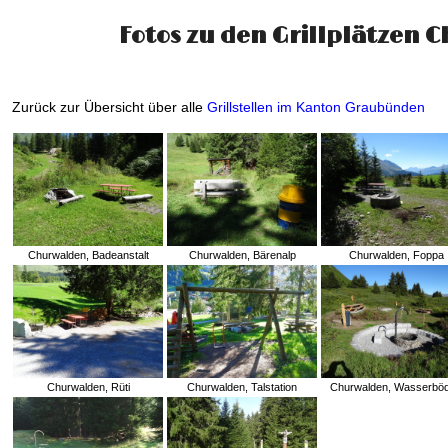
Fotos zu den Grillplätzen 
Zurück zur Übersicht über alle
Grillstellen im Kanton Graubünden
Churwalden, Badeanstalt
Churwalden, Bärenalp
Churwalden, Foppa
Churwalden, Rüti
Churwalden, Talstation
Churwalden, Wasserbö