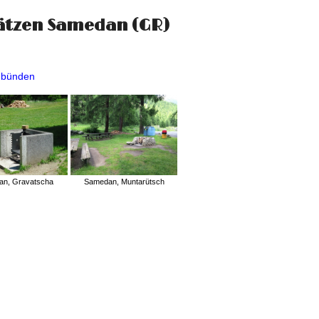
lätzen Samedan (GR)
aubünden
n, Gravatscha
Samedan, Muntarütsch