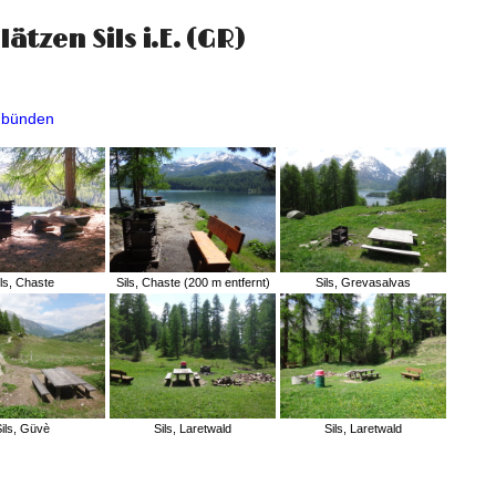
ätzen Sils i.E. (GR)
aubünden
ils, Chaste
Sils, Chaste (200 m entfernt)
Sils, Grevasalvas
ils, Güvè
Sils, Laretwald
Sils, Laretwald