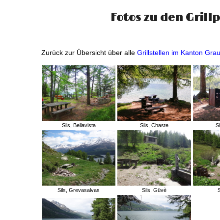
Fotos zu den Grillpl
Zurück zur Übersicht über alle
Grillstellen im Kanton Gr
Sils, Bellavista
Sils, Chaste
S
Sils, Grevasalvas
Sils, Güvè
S