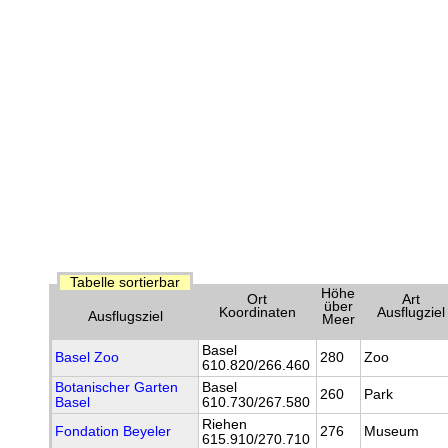
Tabelle sortierbar
Höhe
Ort
Art
über
Koordinaten
Ausflugziel
Ausflugsziel
Meer
Basel
Basel Zoo
280
Zoo
610.820/266.460
Botanischer Garten
Basel
260
Park
Basel
610.730/267.580
Riehen
Fondation Beyeler
276
Museum
615.910/270.710