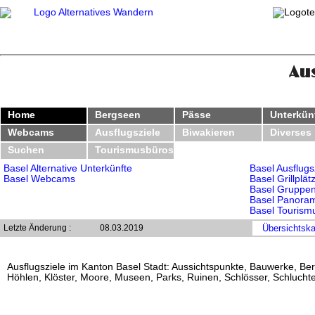
Aus
Home
Bergseen
Pässe
Unterkün
Webcams
Ausflugsziele
Biwakieren
Diverses
Suchen
Tourismusbüros
Basel Alternative Unterkünfte
Basel Ausflugs
Basel Webcams
Basel Grillplät
Basel Gruppen
Basel Panora
Basel Tourism
Letzte Änderung :
08.03.2019
Übersichtska
Ausflugsziele im Kanton Basel Stadt: Aussichtspunkte, Bauwerke, Berg
Höhlen, Klöster, Moore, Museen, Parks, Ruinen, Schlösser, Schlucht