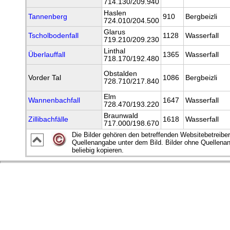
714.130/209.940
Haslen
Tannenberg
910
Bergbeizli
724.010/204.500
Glarus
Tscholbodenfall
1128
Wasserfall
719.210/209.230
Linthal
Überlauffall
1365
Wasserfall
718.170/192.480
Obstalden
Vorder Tal
1086
Bergbeizli
728.710/217.840
Elm
Wannenbachfall
1647
Wasserfall
728.470/193.220
Braunwald
Zillibachfälle
1618
Wasserfall
717.000/198.670
Die Bilder gehören den betreffenden Websitebetreiber
Quellenangabe unter dem Bild. Bilder ohne Quellena
beliebig kopieren.