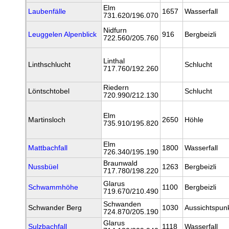
Elm
Laubenfälle
1657
Wasserfall
731.620/196.070
Nidfurn
Leuggelen Alpenblick
916
Bergbeizli
722.560/205.760
Linthal
Linthschlucht
Schlucht
717.760/192.260
Riedern
Löntschtobel
Schlucht
720.990/212.130
Elm
Martinsloch
2650
Höhle
735.910/195.820
Elm
Mattbachfall
1800
Wasserfall
726.340/195.190
Braunwald
Nussbüel
1263
Bergbeizli
717.780/198.220
Glarus
Schwammhöhe
1100
Bergbeizli
719.670/210.490
Schwanden
Schwander Berg
1030
Aussichtspun
724.870/205.190
Glarus
Sulzbachfall
1118
Wasserfall