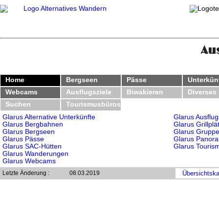
Aus
Home
Bergseen
Pässe
Unterkün
Webcams
Ausflugsziele
Biwakieren
Diverses
Suchen
Tourismusbüros
Glarus Alternative Unterkünfte
Glarus Ausflug
Glarus Bergbahnen
Glarus Grillplä
Glarus Bergseen
Glarus Gruppe
Glarus Pässe
Glarus Panor
Glarus SAC-Hütten
Glarus Touris
Glarus Wanderungen
Glarus Webcams
Letzte Änderung :
08.03.2019
Übersichtska