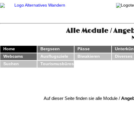
Alle Module / Ange
Home
Bergseen
Pässe
Unterkün
Webcams
Ausflugsziele
Biwakieren
Diverses
Suchen
Tourismusbüros
Auf dieser Seite finden sie alle Module /
Angeb