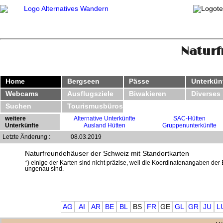
Naturf
Home
Bergseen
Pässe
Unterkün
Webcams
Ausflugsziele
Biwakieren
Diverses
Suchen
Tourismusbüros
weitere
Alternative Unterkünfte
SAC-Hütten
Unterkünfte
Ausland Hütten
Gruppenunterkünfte
Letzte Änderung :
08.03.2019
Naturfreundehäuser der Schweiz mit Standortkarten
*) einige der Karten sind nicht präzise, weil die Koordinatenangaben der 
ungenau sind.
AG
AI
AR
BE
BL
BS
FR
GE
GL
GR
JU
L