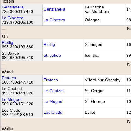
Genzianella
Bellinzona
Genzianella
14
725.300/115.420
Val Morobbia
La Ginestra
La Ginestra
Odogno
98
719.370/105.100
N
Rietlig
Rietlig
Spiringen
16
698.390/193.880
St. Jakob
St. Jakob
Isenthal
99
682.630/195.710
N
Frateco
Frateco
Villard-sur-Chamby
10
560.760/147.710
Le Coutzet
Le Coutzet
St. Cergue
11
499.770/144.920
Le Muguet
Le Muguet
St. George
10
509.050/151.920
Les Cluds
Les Cluds
Bullet
12
533.110/188.510
N