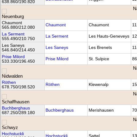
638.860/190.820
N
Chaumont
Chaumont
Chaumont
11
565.880/212.080
La Serment
La Serment
Les Hauts-Geneveys
12
555.490/210.750
Les Saneys
Les Saneys
Les Brenets
11
546.840/214.450
Prise Milord
Prise Milord
St. Sulpice
86
533.330/196.450
N
Röthen
Röthen
Klewenalp
15
678.750/198.520
N
Buchberghaus
Buchberghaus
Merishausen
70
687.250/289.180
N
Hochstuckli
Hochstuckli
Sattel
13