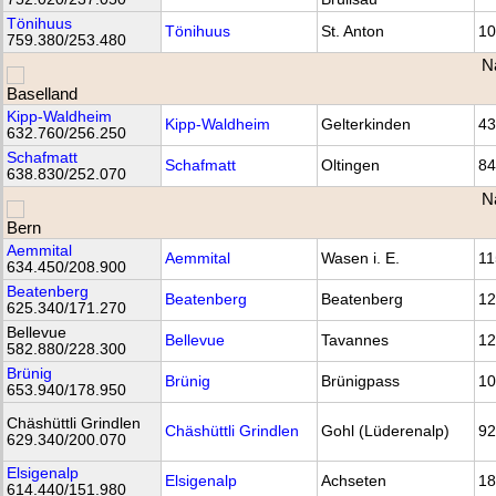
Tönihuus
Tönihuus
St. Anton
10
759.380/253.480
N
Kipp-Waldheim
Kipp-Waldheim
Gelterkinden
43
632.760/256.250
Schafmatt
Schafmatt
Oltingen
84
638.830/252.070
N
Aemmital
Aemmital
Wasen i. E.
11
634.450/208.900
Beatenberg
Beatenberg
Beatenberg
12
625.340/171.270
Bellevue
Bellevue
Tavannes
12
582.880/228.300
Brünig
Brünig
Brünigpass
10
653.940/178.950
Chäshüttli Grindlen
Chäshüttli Grindlen
Gohl (Lüderenalp)
92
629.340/200.070
Elsigenalp
Elsigenalp
Achseten
18
614.440/151.980