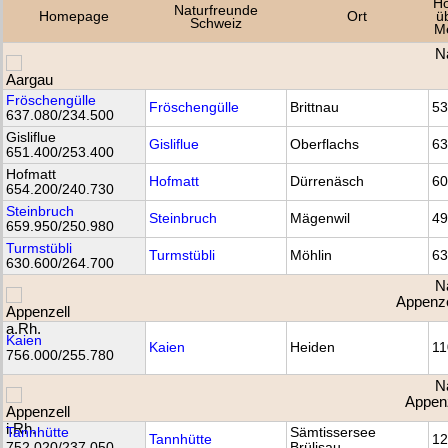
H
Naturfreunde
Homepage
Ort
ü
Schweiz
M
N
Fröschengülle
Fröschengülle
Brittnau
53
637.080/234.500
Gisliflue
Gisliflue
Oberflachs
63
651.400/253.400
Hofmatt
Hofmatt
Dürrenäsch
60
654.200/240.730
Steinbruch
Steinbruch
Mägenwil
49
659.950/250.980
Turmstübli
Turmstübli
Möhlin
63
630.600/264.700
N
Appenze
Kaien
Kaien
Heiden
11
756.000/255.780
N
Appenz
Tannhütte
Sämtissersee
Tannhütte
12
752.020/237.050
Brülisau