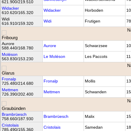
621.900/219.510
Widacker
Widacker
Horboden
10
610.620/165.320
Widi
Widi
Frutigen
78
616.910/159.320
N
Aurore
Aurore
Schwarzsee
10
588.440/168.780
Moléson
Le Moléson
Les Paccots
11
563.830/153.230
N
Fronalp
Fronalp
Mollis
13
725.480/214.680
Mettmen
Mettmen
Schwanden
15
726.390/202.400
N
Brambrüesch
Brambrüesch
Malix
15
758.660/187.930
Cristolais
Cristolais
Samedan
18
785.490/155.360