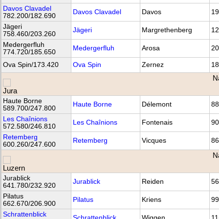
Davos Clavadel
Davos Clavadel
Davos
19
782.200/182.690
Jägeri
Jägeri
Margrethenberg
12
758.460/203.260
Medergerfluh
Medergerfluh
Arosa
20
774.720/185.650
Ova Spin/173.420
Ova Spin
Zernez
18
N
Haute Borne
Haute Borne
Délemont
88
589.700/247.800
Les Chaînions
Les Chaînions
Fontenais
90
572.580/246.810
Retemberg
Retemberg
Vicques
86
600.260/247.600
N
Jurablick
Jurablick
Reiden
56
641.780/232.920
Pilatus
Pilatus
Kriens
99
662.670/206.900
Schrattenblick
Schrattenblick
Wiggen
11