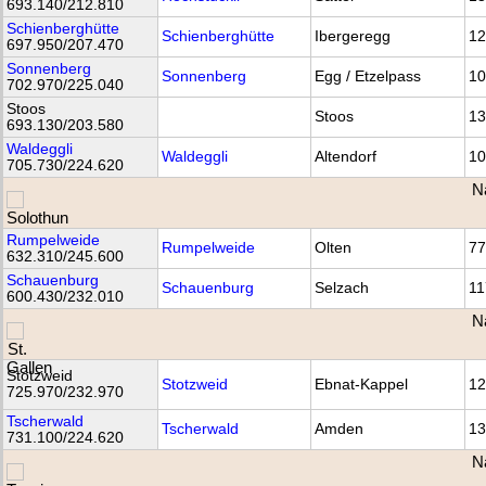
693.140/212.810
Schienberghütte
Schienberghütte
Ibergeregg
12
697.950/207.470
Sonnenberg
Sonnenberg
Egg / Etzelpass
10
702.970/225.040
Stoos
Stoos
13
693.130/203.580
Waldeggli
Waldeggli
Altendorf
10
705.730/224.620
N
Rumpelweide
Rumpelweide
Olten
77
632.310/245.600
Schauenburg
Schauenburg
Selzach
11
600.430/232.010
N
Stotzweid
Stotzweid
Ebnat-Kappel
12
725.970/232.970
Tscherwald
Tscherwald
Amden
13
731.100/224.620
N