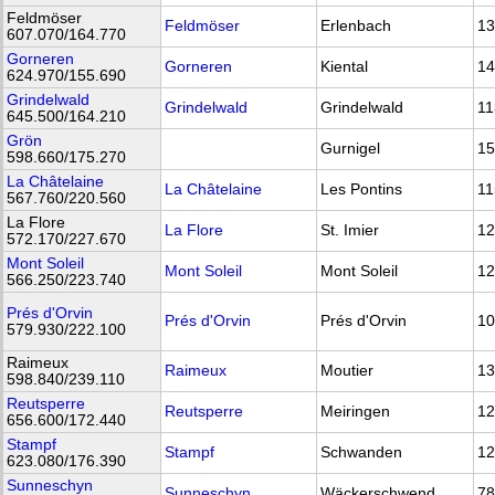
Feldmöser
Feldmöser
Erlenbach
13
607.070/164.770
Gorneren
Gorneren
Kiental
14
624.970/155.690
Grindelwald
Grindelwald
Grindelwald
11
645.500/164.210
Grön
Gurnigel
15
598.660/175.270
La Châtelaine
La Châtelaine
Les Pontins
11
567.760/220.560
La Flore
La Flore
St. Imier
12
572.170/227.670
Mont Soleil
Mont Soleil
Mont Soleil
12
566.250/223.740
Prés d'Orvin
Prés d'Orvin
Prés d'Orvin
10
579.930/222.100
Raimeux
Raimeux
Moutier
13
598.840/239.110
Reutsperre
Reutsperre
Meiringen
12
656.600/172.440
Stampf
Stampf
Schwanden
12
623.080/176.390
Sunneschyn
Sunneschyn
Wäckerschwend
78