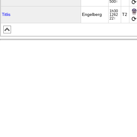
500↑
1h30
Titlis
Engelberg
T2
1262
22↑