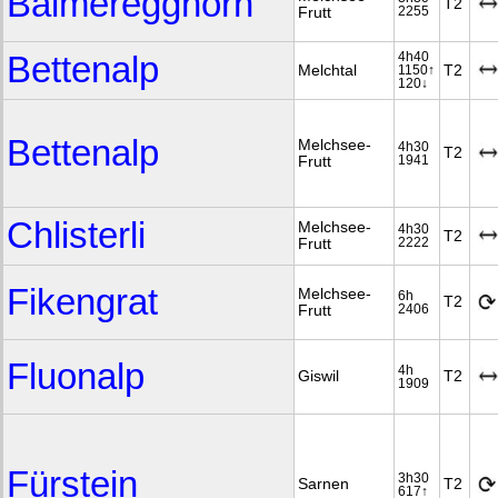
Balmeregghorn
T2
Frutt
2255
Bettenalp
4h40
Melchtal
T2
1150↑
120↓
Bettenalp
Melchsee-
4h30
T2
Frutt
1941
Chlisterli
Melchsee-
4h30
T2
Frutt
2222
Fikengrat
Melchsee-
6h
T2
Frutt
2406
Fluonalp
4h
Giswil
T2
1909
Fürstein
3h30
Sarnen
T2
617↑