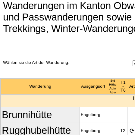
Wanderungen im Kanton Obwald
und Passwanderungen sowie 
Trekkings, Winter-Wanderun
Wählen sie die Art der Wanderung:
Std
T1
Höhe
Wanderung
Ausgangsort
-
Art
Aufw
T6
Abw
Brunnihütte
Engelberg
Rugghubelhütte
Engelberg
T2