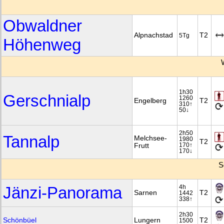
Obwaldner
Alpnachstad
T2
5Tg
Höhenweg
1h30
Gerschnialp
1260
Engelberg
T2
310↑
50↓
2h50
Tannalp
Melchsee-
1980
T2
Frutt
170↑
170↓
S
Jänzi-Panorama
4h
Sarnen
T2
1442
338↑
2h30
Schönbüel
Lungern
T2
1500