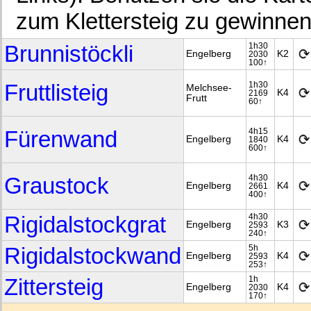
zum Klettersteig zu gewinnen
Brunnistöckli
1h30
Engelberg
K2
2030
100↑
Fruttlisteig
1h30
Melchsee-
K4
2169
Frutt
60↑
Fürenwand
4h15
Engelberg
K4
1840
600↑
Graustock
4h30
Engelberg
K4
2661
400↑
Rigidalstockgrat
4h30
Engelberg
K3
2593
240↑
Rigidalstockwand
5h
Engelberg
K4
2593
253↑
Zittersteig
1h
Engelberg
K4
2030
170↑