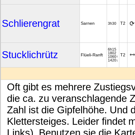
Schlierengrat
Sarnen
T2
3h30
6h15
Stucklichrütz
1802
Flüeli-Ranft
T2
1060↑
1420↓
Oft gibt es mehrere Zustiegsva
die ca. zu veranschlagende Zei
Zahl ist die Gipfelhöhe. Und 
Klettersteiges. Leider findet
Links). Benutzen sie die Kar