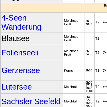
B
4-Seen
Melchsee-
5h
T2
Wanderung
Frutt
600↑
Blausee
Melchsee-
T2
Frutt
Follenseeli
Melchsee-
6h
T2
Frutt
2406
Gerzensee
Kerns
T1
2h30
6h20
Lutersee
1742
Melchtal
T2
1020↑
1140↓
6h45
Sachsler Seefeld
2222
Melchtal
T2
1560↑
700↓