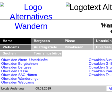
Wa
Home
Bergseen
Pässe
Unterkün
Webcams
Ausflugsziele
Biwakieren
Diverses
Suchen
Tourismusbüros
Obwalden Altern. Unterkünfte
Obwalden Ausf
Obwalden Bergbahnen
Obwalden Grill
Obwalden Bergseen
Obwalden Gru
Obwalden Pässe
Obwalden Pan
Obwalden SAC-Hütten
Obwalden Tou
Obwalden Wanderungen
Obwalden Webcams
Letzte Änderung :
08.03.2019
Al