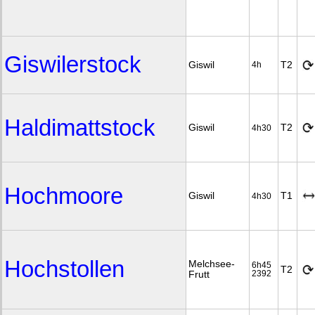
Giswilerstock
Giswil
T2
4h
Haldimattstock
Giswil
T2
4h30
Hochmoore
Giswil
T1
4h30
Hochstollen
Melchsee-
6h45
T2
Frutt
2392