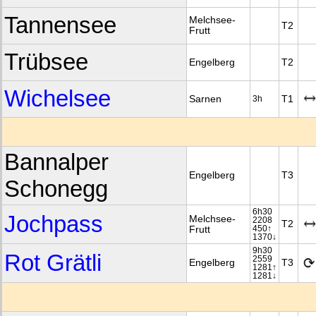
Tannensee
Melchsee-
T2
Frutt
Trübsee
Engelberg
T2
Wichelsee
Sarnen
T1
3h
Bannalper
Engelberg
T3
Schonegg
6h30
Jochpass
Melchsee-
2208
T2
Frutt
450↑
1370↓
9h30
Rot Grätli
2559
Engelberg
T3
1281↑
1281↓