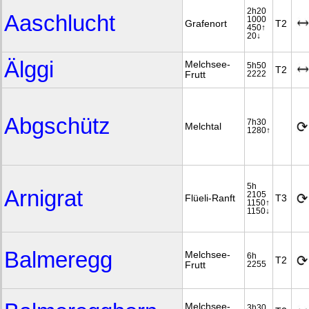
2h20
Aaschlucht
1000
Grafenort
T2
450↑
20↓
Älggi
Melchsee-
5h50
T2
Frutt
2222
Abgschütz
7h30
Melchtal
1280↑
5h
Arnigrat
2105
Flüeli-Ranft
T3
1150↑
1150↓
Balmeregg
Melchsee-
6h
T2
Frutt
2255
Melchsee-
3h30