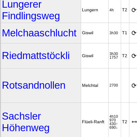
Lungerer
Lungern
T2
4h
Findlingsweg
Melchaaschlucht
Giswil
T1
3h30
Riedmattstöckli
3h30
Giswil
T2
1757
Rotsandnollen
Melchtal
2700
Sachsler
4h10
970
Flüeli-Ranft
T2
Höhenweg
430↑
690↓