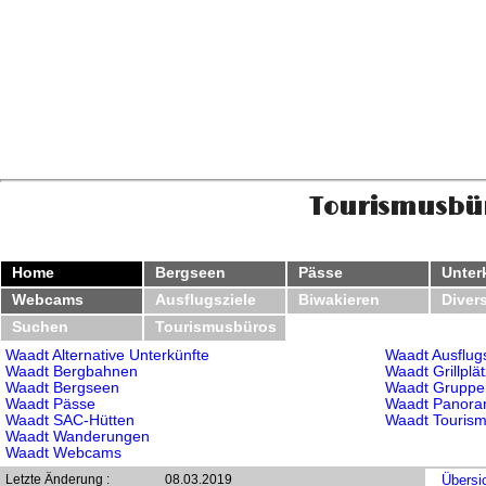
Tourismusbür
Home
Bergseen
Pässe
Unter
Webcams
Ausflugsziele
Biwakieren
Diver
Suchen
Tourismusbüros
Waadt Alternative Unterkünfte
Waadt Ausflugs
Waadt Bergbahnen
Waadt Grillplä
Waadt Bergseen
Waadt Gruppe
Waadt Pässe
Waadt Panora
Waadt SAC-Hütten
Waadt Touris
Waadt Wanderungen
Waadt Webcams
Letzte Änderung :
08.03.2019
Übersi