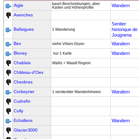
kaum Beschreibungen, aber
Wandern
Aigle
Karten und Höhenprofile
Avenches
Sentier
historique de 
Ballaigues
1 Wanderung
Jougnena
Wandern
Bex
siehe Villars-Gryon
Wandern
Bloney
nur 1 Karte
Chablais
Wallis + Waadt Region
Château-d'Oex
Chexbres
Wandern
Corbeyrier
1 versteckter Wanderhinweis
Cudrefin
Cully
Wandern
Echallens
Glacier3000