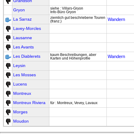
Grandson
siehe : Villars-Gryon
Gryon
Info-Büro Gryon
ziemlich gut beschriebene Touren
Wandern
La Sarraz
(franz.)
Lavey-Morcles
Lausanne
Les Avants
kaum Beschreibungen, aber
Wandern
Les Diablerets
Karten und Höhenprofile
Leysin
Les Mosses
Lucens
Montreux
Montreux Riviera
für : Montreux, Vevey, Lavaux
Morges
Moudon