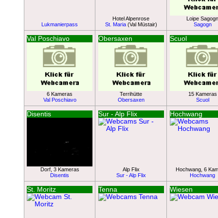
Hotel Alpenrose
Loipe Sagog
Lukmanierpass
St. Maria
(Val Müstair)
Sagogn
Val Poschiavo
Obersaxen
Scuol
6 Kameras
Terrihütte
15 Kameras
Val Poschiavo
Obersaxen
Scuol
Disentis
Sur - Alp Flix
Hochwang
Dorf, 3 Kameras
Alp Flix
Hochwang, 6 Ka
Disentis
Sur - Alp Flix
Hochwang
St. Moritz
Tenna
Wiesen