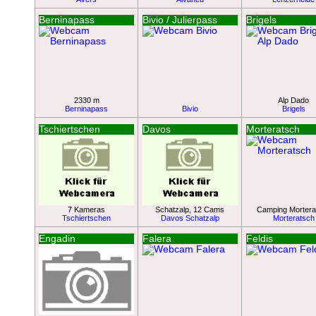
Berninapass
Bivio / Julierpass
Brigels
2330 m
Alp Dado
Berninapass
Bivio
Brigels
Tschiertschen
Davos
Morteratsch
7 Kameras
Schatzalp, 12 Cams
Camping Mortera
Tschiertschen
Davos Schatzalp
Morteratsch
Engadin
Falera
Feldis