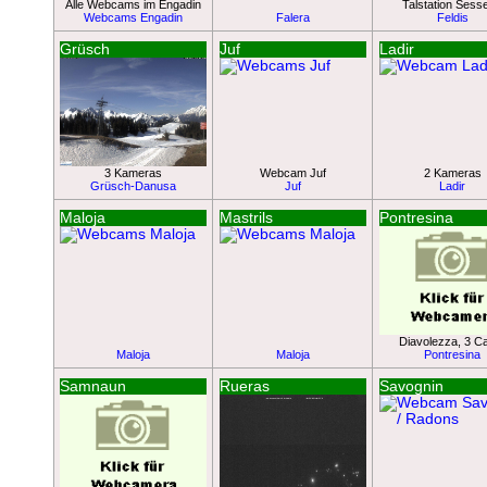
Alle Webcams im Engadin
Talstation Sessel
Webcams Engadin
Falera
Feldis
Grüsch
Juf
Ladir
3 Kameras
Webcam Juf
2 Kameras
Grüsch-Danusa
Juf
Ladir
Maloja
Mastrils
Pontresina
Diavolezza, 3 
Maloja
Maloja
Pontresina
Samnaun
Rueras
Savognin