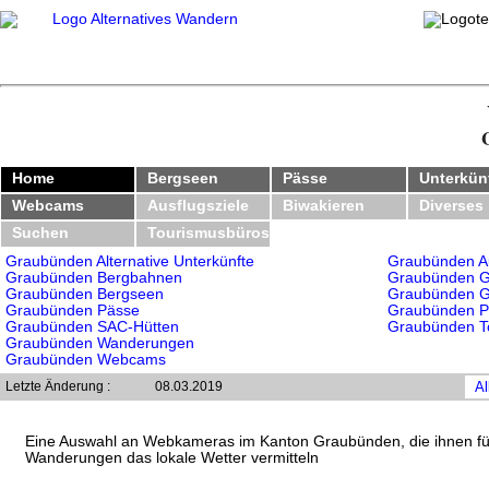
Home
Bergseen
Pässe
Unterkün
Webcams
Ausflugsziele
Biwakieren
Diverses
Suchen
Tourismusbüros
Graubünden Alternative Unterkünfte
Graubünden Au
Graubünden Bergbahnen
Graubünden Gr
Graubünden Bergseen
Graubünden G
Graubünden Pässe
Graubünden P
Graubünden SAC-Hütten
Graubünden T
Graubünden Wanderungen
Graubünden Webcams
Letzte Änderung :
08.03.2019
Al
Eine Auswahl an Webkameras im Kanton Graubünden, die ihnen für
Wanderungen das lokale Wetter vermitteln