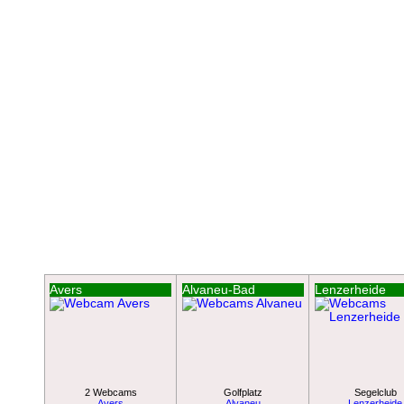
Avers
Alvaneu-Bad
Lenzerheide
2 Webcams
Golfplatz
Segelclub
Avers
Alvaneu
Lenzerheide