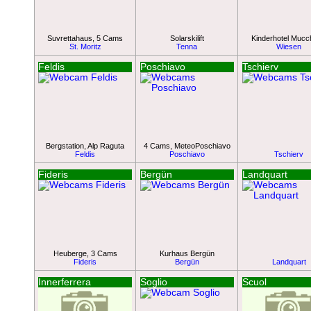
Suvrettahaus, 5 Cams
Solarskilift
Kinderhotel Mucc
St. Moritz
Tenna
Wiesen
Feldis
Poschiavo
Tschierv
Bergstation, Alp Raguta
4 Cams, MeteoPoschiavo
Feldis
Poschiavo
Tschierv
Fideris
Bergün
Landquart
Heuberge, 3 Cams
Kurhaus Bergün
Fideris
Bergün
Landquart
Innerferrera
Soglio
Scuol