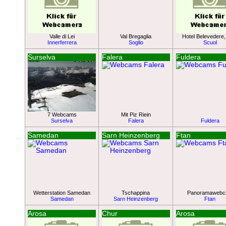
Valle di Lei
Val Bregaglia
Hotel Belevedere,
Innerferrera
Soglio
Scuol
Surselva
Falera
Fuldera
7 Webcams
Mit Piz Riein
Surselva
Falera
Fuldera
Samedan
Sarn Heinzenberg
Ftan
Wetterstation Samedan
Tschappina
Panoramaweb
Samedan
Sarn Heinzenberg
Ftan
Arosa
Chur
Arosa