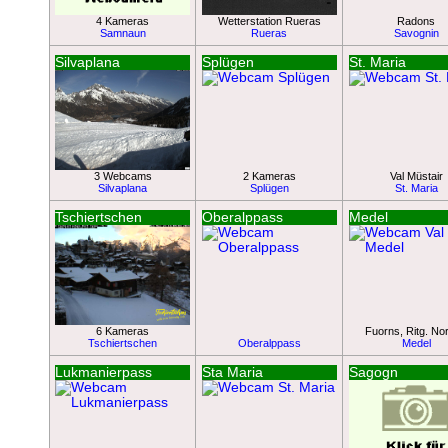
4 Kameras
Wetterstation Rueras
Radons
Samnaun
Rueras
Savognin
Silvaplana
Splügen
St. Maria
3 Webcams
2 Kameras
Val Müstair
Silvaplana
Splügen
St. Maria
Tschiertschen
Oberalppass
Medel
6 Kameras
Fuorns, Ritg. No
Tschiertschen
Oberalppass
Medel
Lukmanierpass
Sta Maria
Sagogn