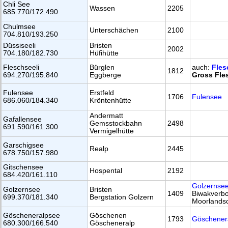
Chli See
Wassen
2205
685.770/172.490
Chulmsee
Unterschächen
2100
704.810/193.250
Düssiseeli
Bristen
2002
704.180/182.730
Hüfihütte
Fleschseeli
Bürglen
auch:
Fles
1812
694.270/195.840
Eggberge
Gross Fle
Fulensee
Erstfeld
1706
Fulensee
686.060/184.340
Kröntenhütte
Andermatt
Gafallensee
Gemsstockbahn
2498
691.590/161.300
Vermigelhütte
Garschigsee
Realp
2445
678.750/157.980
Gitschensee
Hospental
2192
684.420/161.110
Golzernse
Golzernsee
Bristen
1409
Biwakverbo
699.370/181.340
Bergstation Golzern
Moorlandsc
Göscheneralpsee
Göschenen
1793
Göschener
680.300/166.540
Göscheneralp