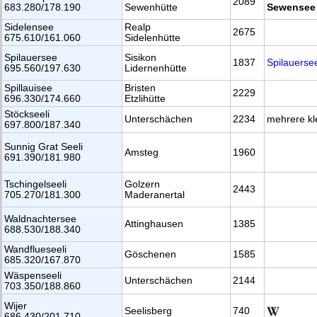
2089
683.280/178.190
Sewenhütte
Sewensee
Sidelensee
Realp
2675
675.610/161.060
Sidelenhütte
Spilauersee
Sisikon
1837
Spilauerse
695.560/197.630
Lidernenhütte
Spillauisee
Bristen
2229
696.330/174.660
Etzlihütte
Stöckseeli
Unterschächen
2234
mehrere kl
697.800/187.340
Sunnig Grat Seeli
Amsteg
1960
691.390/181.980
Tschingelseeli
Golzern
2443
705.270/181.300
Maderanertal
Waldnachtersee
Attinghausen
1385
688.530/188.340
Wandflueseeli
Göschenen
1585
685.320/167.870
Wäspenseeli
Unterschächen
2144
703.350/188.860
Wijer
Seelisberg
740
686.430/201.710