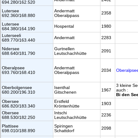
694.280/162.520
Lutersee
Andermatt
2358
692.360/168.880
Oberalppass
Lutersee
Hospental
1980
684.380/164.190
Luterseeli
Andermatt
2283
689.770/163.440
Nidersee
Gurtnellen
2091
688.640/181.790
Leutschachhütte
Oberalpsee
Andermatt
2034
Oberalpse
693.760/168.410
Oberalppass
3 kleine S
Oberbolgensee
Isenthal
1967
auch :
680.200/196.310
Gitschenen
Bi den Se
Obersee
Erstfeld
1903
686.820/183.340
Kröntenhütte
Obersee
Intschi
2236
688.530/182.250
Leutschachhütte
Plattisee
Spiringen
2098
698.010/188.890
Schattdorf