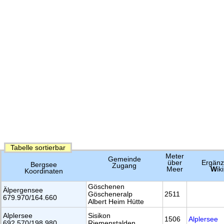
Tabelle sortierbar
Meter
Gemeinde
über
Ergänz
Bergsee
Zugang
Meer
W
ik
Koordinaten
Göschenen
Älpergensee
Göscheneralp
2511
679.970/164.660
Albert Heim Hütte
Alplersee
Sisikon
1506
Alplersee
692.570/198.980
Riemenstalden