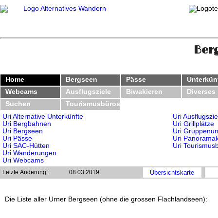
Berg
Home
Bergseen
Pässe
Unterkün
Webcams
Ausflugsziele
Biwakieren
Diverses
Suchen
Tourismusbüros
Uri Alternative Unterkünfte
Uri Ausflugszie
Uri Bergbahnen
Uri Grillplätze
Uri Bergseen
Uri Gruppenun
Uri Pässe
Uri Panoramak
Uri SAC-Hütten
Uri Tourismus
Uri Wanderungen
Uri Webcams
Letzte Änderung :
08.03.2019
Übersichtskarte
Die Liste aller Urner Bergseen (ohne die grossen Flachlandseen):