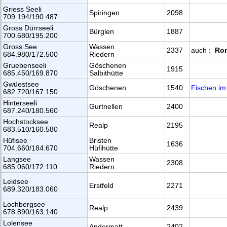
Griess Seeli
Spiringen
2098
709.194/190.487
Gross Dürrseeli
Bürglen
1887
700.680/195.200
Gross See
Wassen
2337
auch :
Ror
684.980/172.500
Riedern
Gruebenseeli
Göschenen
1915
685.450/169.870
Salbithütte
Gwüestsee
Göschenen
1540
Fischen i
682.720/167.150
Hinterseeli
Gurtnellen
2400
687.240/180.560
Hochstocksee
Realp
2195
683.510/160.580
Hüfisee
Bristen
1636
704.660/184.670
Hüfihütte
Langsee
Wassen
2308
685.060/172.110
Riedern
Leidsee
Erstfeld
2271
689.320/183.060
Lochbergsee
Realp
2439
678.890/163.140
Lolensee
Andermatt
2402