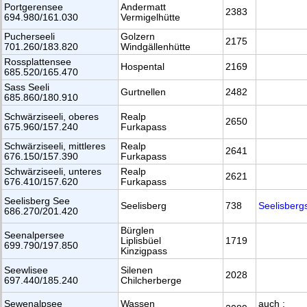
Portgerensee
Andermatt
2383
694.980/161.030
Vermigelhütte
Pucherseeli
Golzern
2175
701.260/183.820
Windgällenhütte
Rossplattensee
Hospental
2169
685.520/165.470
Sass Seeli
Gurtnellen
2482
685.860/180.910
Schwärziseeli, oberes
Realp
2650
675.960/157.240
Furkapass
Schwärziseeli, mittleres
Realp
2641
676.150/157.390
Furkapass
Schwärziseeli, unteres
Realp
2621
676.410/157.620
Furkapass
Seelisberg See
Seelisberg
738
Seelisberg
686.270/201.420
Bürglen
Seenalpersee
Liplisbüel
1719
699.790/197.850
Kinzigpass
Seewlisee
Silenen
2028
697.440/185.240
Chilcherberge
Sewenalpsee
Wassen
auch :