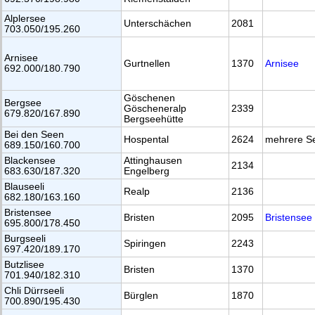
Alplersee
Unterschächen
2081
703.050/195.260
Arnisee
Gurtnellen
1370
Arnisee
692.000/180.790
Göschenen
Bergsee
Göscheneralp
2339
679.820/167.890
Bergseehütte
Bei den Seen
Hospental
2624
mehrere S
689.150/160.700
Blackensee
Attinghausen
2134
683.630/187.320
Engelberg
Blauseeli
Realp
2136
682.180/163.160
Bristensee
Bristen
2095
Bristensee
695.800/178.450
Burgseeli
Spiringen
2243
697.420/189.170
Butzlisee
Bristen
1370
701.940/182.310
Chli Dürrseeli
Bürglen
1870
700.890/195.430