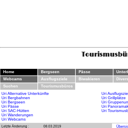
Tourismusbür
Home
Bergseen
Pässe
Unter
Webcams
Ausflugsziele
Biwakieren
Diver
Suchen
Tourismusbüros
Uri Alternative Unterkünfte
Uri Ausflugszie
Uri Bergbahnen
Uri Grillplätze
Uri Bergseen
Uri Gruppenun
Uri Pässe
Uri Panoramak
Uri SAC-Hütten
Uri Tourismus
Uri Wanderungen
Uri Webcams
Letzte Änderung :
08.03.2019
Übersi