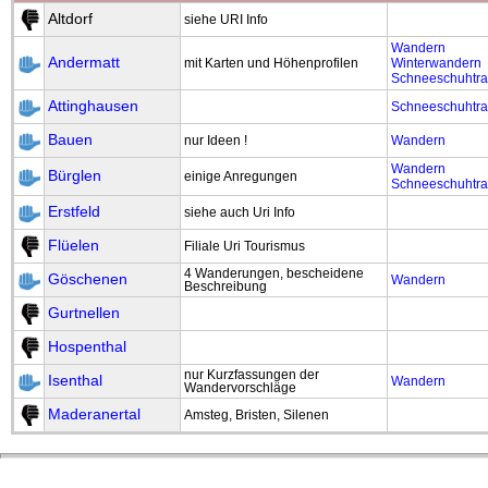
Altdorf
siehe URI Info
Wandern
Andermatt
Winterwandern
mit Karten und Höhenprofilen
Schneeschuhtra
Attinghausen
Schneeschuhtra
Bauen
Wandern
nur Ideen !
Wandern
Bürglen
einige Anregungen
Schneeschuhtra
Erstfeld
siehe auch Uri Info
Flüelen
Filiale Uri Tourismus
4 Wanderungen, bescheidene
Göschenen
Wandern
Beschreibung
Gurtnellen
Hospenthal
nur Kurzfassungen der
Isenthal
Wandern
Wandervorschläge
Maderanertal
Amsteg, Bristen, Silenen