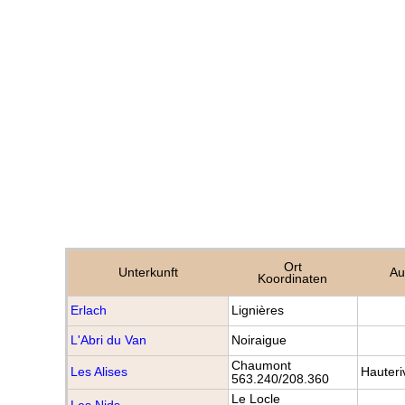
Ort
Unterkunft
Au
Koordinaten
Erlach
Lignières
L'Abri du Van
Noiraigue
Chaumont
Les Alises
Hauteri
563.240/208.360
Le Locle