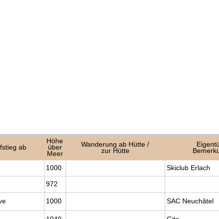
Höhe
Wanderung ab Hütte /
Eigent
fstieg ab
über
zur Hütte
Bemerk
Meer
1000
Skiclub Erlach
972
ve
1000
SAC Neuchâtel