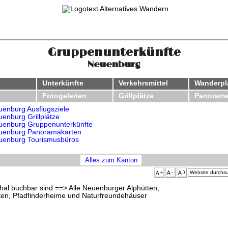
Gruppenunterkünfte
Neuenburg
Unterkünfte
Verkehrsmittel
Wanderp
Fotogalerien
Grillplätze
Panorama
enburg Ausflugsziele
enburg Grillplätze
uenburg Gruppenunterkünfte
uenburg Panoramakarten
uenburg Tourismusbüros
Alles zum Kanton
al buchbar sind ==> Alle Neuenburger Alphütten,
tten, Pfadfinderheime und Naturfreundehäuser