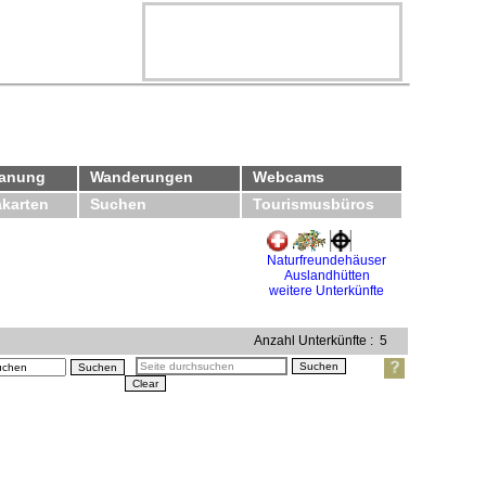
lanung
Wanderungen
Webcams
karten
Suchen
Tourismusbüros
Naturfreundehäuser
Auslandhütten
weitere Unterkünfte
Anzahl Unterkünfte :
5