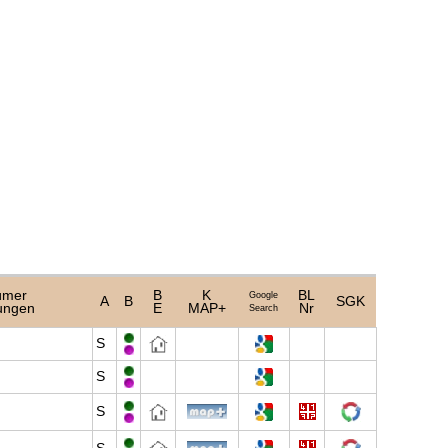
ümer
B
K
BL
Google
A
B
SGK
ungen
E
MAP+
Nr
Search
S
S
S