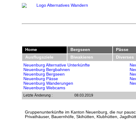
Home
Bergseen
Pässe
Ausflugsziele
Biwakieren
Diverses
Neuenburg Alternative Unterkünfte
Neu
Neuenburg Bergbahnen
Neu
Neuenburg Bergseen
Ne
Neuenburg Pässe
Ne
Neuenburg Wanderungen
Ne
Neuenburg Webcams
Letzte Änderung :
08.03.2019
Gruppenunterkünfte im Kanton Neuenburg, die nur pausch
Privathäuser, Bauernhöfe, Skihütten, Klubhütten, Jagdhü