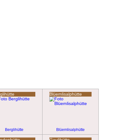
glihütte
Blüemlisalphütte
Berglihütte
Blüemlisalphütte
ndenhütte
Gaulihütte