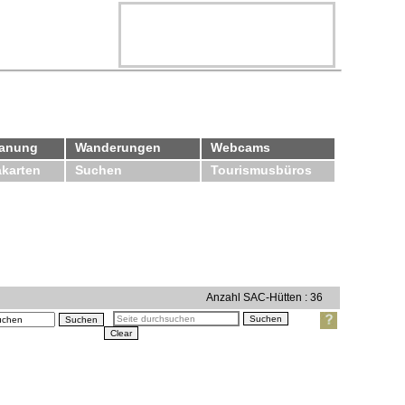
lanung
Wanderungen
Webcams
karten
Suchen
Tourismusbüros
Anzahl SAC-Hütten : 36