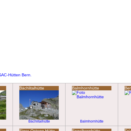
SAC-Hütten Bern.
Bächlitalhütte
Balmhornhütte
Ber
Bächlitalhütte
Balmhornhütte
Eiger-Ostegg Hütte
Engelhornhütte
Frü