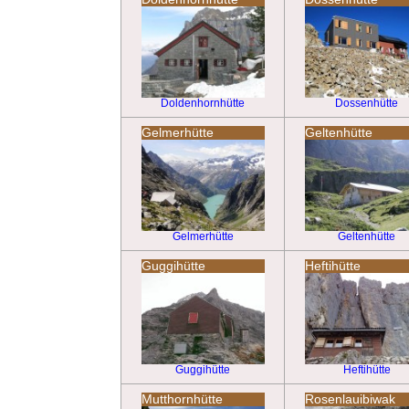
Doldenhornhütte
Dossenhütte
Gelmerhütte
Geltenhütte
Gelmerhütte
Geltenhütte
Guggihütte
Heftihütte
Guggihütte
Heftihütte
Mutthornhütte
Rosenlauibiwak