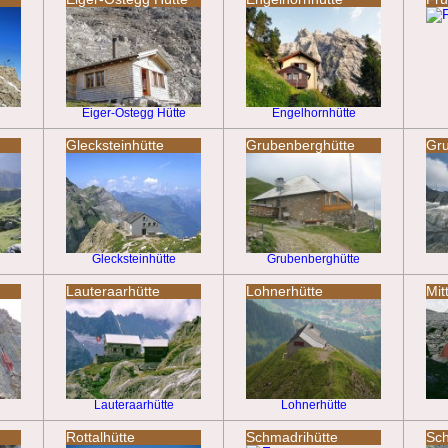
Eiger-Ostegg Hütte
Engelhornhütte
Glecksteinhütte
Grubenberghütte
Gru
Glecksteinhütte
Grubenberghütte
Lauteraarhütte
Lohnerhütte
Mit
Lauteraarhütte
Lohnerhütte
Rottalhütte
Schmadrihütte
Sch