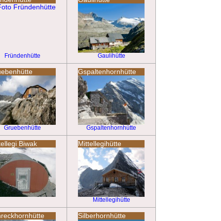
Fründenhütte
Gaulihütte
ebenhütte
Gspaltenhornhütte
Gruebenhütte
Gspaltenhornhütte
tellegi Biwak
Mittellegihütte
Mittellegihütte
reckhornhütte
Silberhornhütte