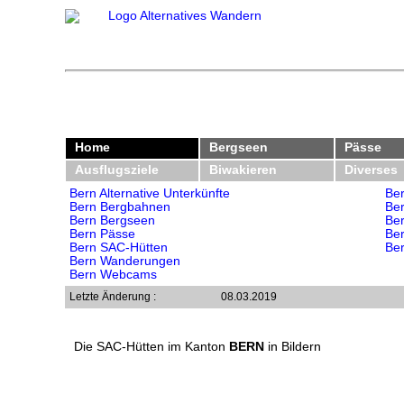
Home
Bergseen
Pässe
Ausflugsziele
Biwakieren
Diverses
Bern Alternative Unterkünfte
Ber
Bern Bergbahnen
Ber
Bern Bergseen
Be
Bern Pässe
Be
Bern SAC-Hütten
Be
Bern Wanderungen
Bern Webcams
Letzte Änderung :
08.03.2019
Die SAC-Hütten im Kanton
BERN
in Bildern