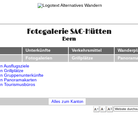
Fotogalerie SAC-Hütten
Bern
Unterkünfte
Verkehrsmittel
Wanderp
Fotogalerien
Grillplätze
Panorama
n Ausflugsziele
n Grillplätze
rn Gruppenunterkünfte
rn Panoramakarten
rn Tourismusbüros
Alles zum Kanton