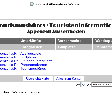
ourismusbüros / Touristeninformati
Appenzell Ausserrhoden
Unterkünfte
Verkehrsmittel
Wanderp
Fotogalerien
Grillplätze
Panorama
enzell a.Rh. Ausflugsziele
enzell a.Rh. Grillplätze
enzell a.Rh. Gruppenunterkünfte
enzell a.Rh. Panoramakarten
enzell a.Rh. Tourismusbüros
Übersichtskarte
Alles zum Kanton
mit ihren Wanderangeboten