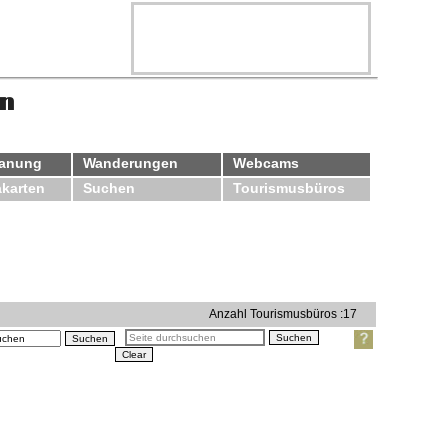
on
lanung
Wanderungen
Webcams
karten
Suchen
Tourismusbüros
Anzahl Tourismusbüros :
17