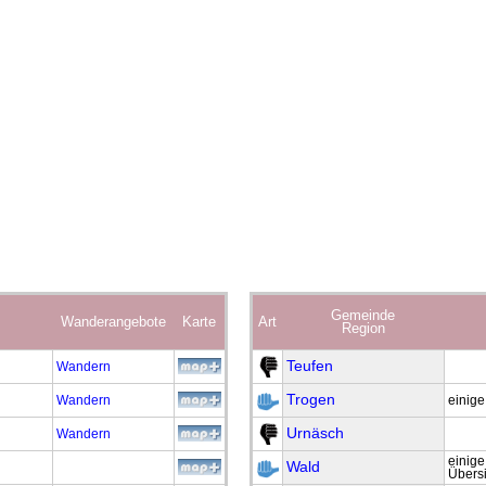
Gemeinde
Wanderangebote
Karte
Art
Region
Teufen
Wandern
Trogen
Wandern
einig
Urnäsch
Wandern
einig
Wald
Übersi