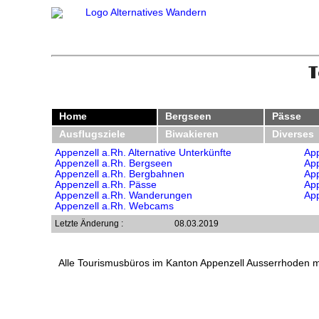
T
Home
Bergseen
Pässe
Ausflugsziele
Biwakieren
Diverses
Appenzell a.Rh. Alternative Unterkünfte
App
Appenzell a.Rh. Bergseen
App
Appenzell a.Rh. Bergbahnen
App
Appenzell a.Rh. Pässe
App
Appenzell a.Rh. Wanderungen
App
Appenzell a.Rh. Webcams
Letzte Änderung :
08.03.2019
Alle Tourismusbüros im Kanton Appenzell Ausserrhoden 