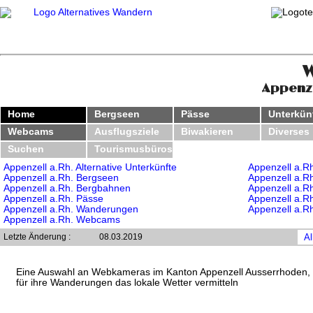
Appenze
Home
Bergseen
Pässe
Unterkün
Webcams
Ausflugsziele
Biwakieren
Diverses
Suchen
Tourismusbüros
Appenzell a.Rh. Alternative Unterkünfte
Appenzell a.Rh
Appenzell a.Rh. Bergseen
Appenzell a.Rh.
Appenzell a.Rh. Bergbahnen
Appenzell a.R
Appenzell a.Rh. Pässe
Appenzell a.R
Appenzell a.Rh. Wanderungen
Appenzell a.R
Appenzell a.Rh. Webcams
Letzte Änderung :
08.03.2019
Al
Eine Auswahl an Webkameras im Kanton Appenzell Ausserrhoden, 
für ihre Wanderungen das lokale Wetter vermitteln