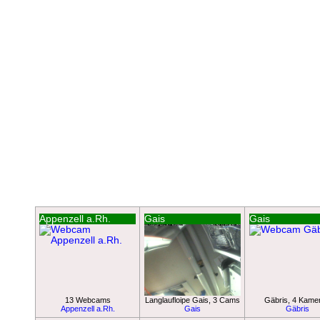
Appenzell a.Rh.
Gais
Gais
13 Webcams
Langlaufloipe Gais, 3 Cams
Gäbris, 4 Kame
Appenzell a.Rh.
Gais
Gäbris