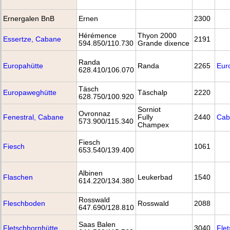
Ernergalen BnB
Ernen
2300
Hérémence
Thyon 2000
Essertze, Cabane
2191
594.850/110.730
Grande dixence
Randa
Europahütte
Randa
2265
Eur
628.410/106.070
Täsch
Europaweghütte
Täschalp
2220
628.750/100.920
Sorniot
Ovronnaz
Fenestral, Cabane
Fully
2440
Cab
573.900/115.340
Champex
Fiesch
Fiesch
1061
653.540/139.400
Albinen
Flaschen
Leukerbad
1540
614.220/134.380
Rosswald
Fleschboden
Rosswald
2088
647.690/128.810
Saas Balen
Fletschhornhütte
3040
Fle