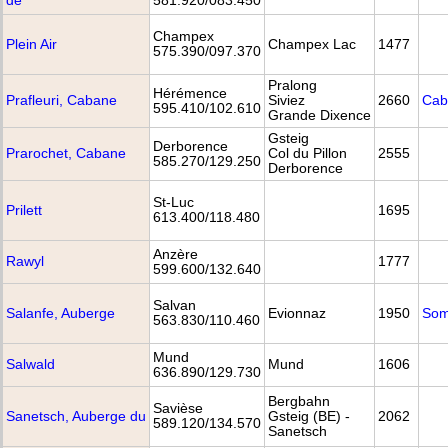
de
581.920/083.450
Champex
Plein Air
Champex Lac
1477
575.390/097.370
Pralong
Hérémence
Prafleuri, Cabane
Siviez
2660
Cab
595.410/102.610
Grande Dixence
Gsteig
Derborence
Prarochet, Cabane
Col du Pillon
2555
585.270/129.250
Derborence
St-Luc
Prilett
1695
613.400/118.480
Anzère
Rawyl
1777
599.600/132.640
Salvan
Salanfe, Auberge
Evionnaz
1950
Som
563.830/110.460
Mund
Salwald
Mund
1606
636.890/129.730
Bergbahn
Savièse
Sanetsch, Auberge du
Gsteig (BE) -
2062
589.120/134.570
Sanetsch