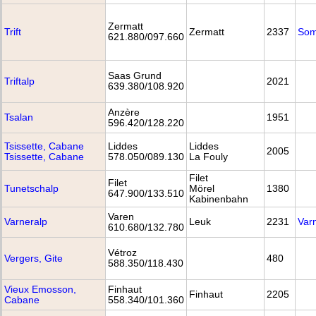
Zermatt
Trift
Zermatt
2337
Som
621.880/097.660
Saas Grund
Triftalp
2021
639.380/108.920
Anzère
Tsalan
1951
596.420/128.220
Tsissette, Cabane
Liddes
Liddes
2005
Tsissette, Cabane
578.050/089.130
La Fouly
Filet
Filet
Tunetschalp
Mörel
1380
647.900/133.510
Kabinenbahn
Varen
Varneralp
Leuk
2231
Var
610.680/132.780
Vétroz
Vergers, Gite
480
588.350/118.430
Vieux Emosson,
Finhaut
Finhaut
2205
Cabane
558.340/101.360