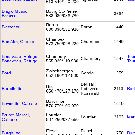
613.540/120.200
Biagio Musso,
Bourg St.-Pierre
3664
Bivacco
588.080/086.780
Raron
Bietschtal
Raron
1446
630.330/131.920
Champex
Bon Abri, Gite de
Champex
1440
573.750/098.220
Bonaveau, Refuge
Champéry
Tou
Champéry
1547
Bonaveau, Refuge
555.920/110.930
Tou
Zwischbergen
Bord
Gondo
1359
652.180/112.530
Berisal
Brig
Bortelhütte
Rothwald
2113
Bort
650.470/127.170
Rosswald
Bovernier
Bovinette, Cabane
1610
570.770/100.970
Brunet Marcel,
Lourtier
Lourtier
2103
Mar
Cabane
587.260/097.660
Fiesch
Fiesch
Burghütte
1750
Bur