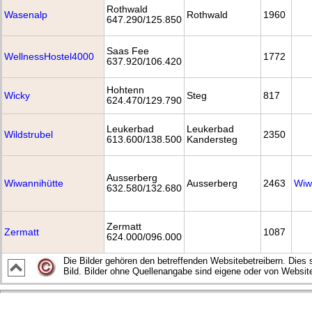
Rothwald
Wasenalp
Rothwald
1960
647.290/125.850
Saas Fee
WellnessHostel4000
1772
637.920/106.420
Hohtenn
Wicky
Steg
817
624.470/129.790
Leukerbad
Leukerbad
Wildstrubel
2350
613.600/138.500
Kandersteg
Ausserberg
Wiwannihütte
Ausserberg
2463
Wiw
632.580/132.680
Zermatt
Zermatt
1087
624.000/096.000
Die Bilder gehören den betreffenden Websitebetreibern. Dies 
Bild. Bilder ohne Quellenangabe sind eigene oder von Websit