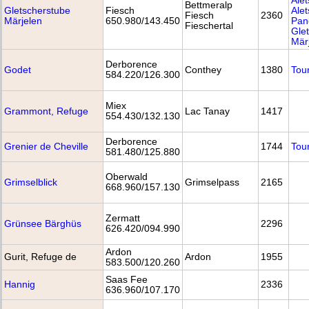
Alet
Bettmeralp
Gletscherstube
Fiesch
Alet
Fiesch
2360
Märjelen
650.980/143.450
Pan
Fieschertal
Gle
Mär
Derborence
Godet
Conthey
1380
Tou
584.220/126.300
Miex
Grammont, Refuge
Lac Tanay
1417
554.430/132.130
Derborence
Grenier de Cheville
1744
Tou
581.480/125.880
Oberwald
Grimselblick
Grimselpass
2165
668.960/157.130
Zermatt
Grünsee Bärghüs
2296
626.420/094.990
Ardon
Gurit, Refuge de
Ardon
1955
583.500/120.260
Saas Fee
Hannig
2336
636.960/107.170