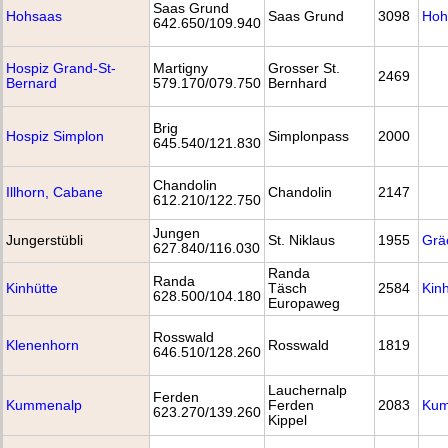
Saas Grund
Hohsaas
Saas Grund
3098
Hoh
642.650/109.940
Hospiz Grand-St-
Martigny
Grosser St.
2469
Bernard
579.170/079.750
Bernhard
Brig
Hospiz Simplon
Simplonpass
2000
645.540/121.830
Chandolin
Illhorn, Cabane
Chandolin
2147
612.210/122.750
Jungen
Jungerstübli
St. Niklaus
1955
Grä
627.840/116.030
Randa
Randa
Kinhütte
Täsch
2584
Kinh
628.500/104.180
Europaweg
Rosswald
Klenenhorn
Rosswald
1819
646.510/128.260
Lauchernalp
Ferden
Kummenalp
Ferden
2083
Kum
623.270/139.260
Kippel