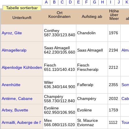
A
B
C
D
E
F
G
H
I
J
K
Tabelle sortierbar
Höhe
Ort
über
Koordinaten
Aufstieg ab
Unterkunft
Meer
a
Conthey
Ayroz, Gite
Chandolin
1976
587.330/123.840
Saas Almagell
Almagelleralp
Saas Almagell
2194
Alm
642.230/105.660
Fiesch
Fiesch
Alpenlodge Kühboden
2212
651.110/140.410
Fiescheralp
Wiler
Anenhütte
Fafleralp
2355
Som
636.340/144.900
Champéry
Antème, Cabane
Champéry
2032
Cab
558.730/112.840
Evolène
Arbey, Buvette
Evolène
1759
602.950/106.950
Mex
St. Maurice
Armailli, Auberge de l'
1112
Tou
566.080/115.020
Evionnaz