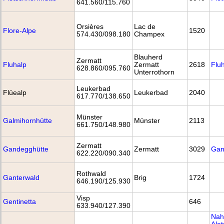
641.560/115.760
Orsières
Lac de
Flore-Alpe
1520
574.430/098.180
Champex
Blauherd
Zermatt
Fluhalp
Zermatt
2618
Flu
628.860/095.760
Unterrothorn
Leukerbad
Flüealp
Leukerbad
2040
617.770/138.650
Münster
Galmihornhütte
Münster
2113
661.750/148.980
Zermatt
Gandegghütte
Zermatt
3029
Gan
622.220/090.340
Rothwald
Ganterwald
Brig
1724
646.190/125.930
Visp
Gentinetta
646
633.940/127.390
Nah