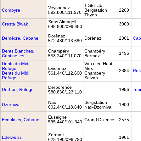
1 Std. ab
Veysonnaz
Combyre
Bergstation
2209
592.800/111.970
Thyon
Saas Almagell
Cresta Biwak
3000
645.800/099.450
Dorènaz
Demècre, Cabane
Dorènaz
2361
Cab
572.480/113.680
Dents Blanches,
Champéry
Champéry
1496
Cantine les
553.240/111.070
Barmaz
Dents du Midi,
Van d'en Haut
Refuge
Evionnaz
Mex
2884
Ref
Dents du Midi,
561.440/112.660
Champery
Refuge
Salvan
Derborence
Dorbon, Refuge
1956
Tou
580.860/123.110
Nax
Bergstation
Dzorniva
1900
602.440/118.640
Nax-Dzorniva
Euseigne
Ecoulaies, Cabane
Grand Dixence
2575
595.440/101.340
Zermatt
Edelweiss
1961
623.190/096.790