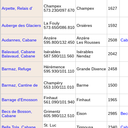
Champex
Arpette, Relais d'
Champex
1627
573.230/097.670
La Fouly
Auberge des Glaciers
Orsières
1592
573.650/086.810
Anzère
Anzère
Audannes, Cabane
2508
Cab
595.800/132.450
Les Rousses
Balavaud, Cabane
Isérables
Isérables
2042
Balavaud, Cabane
587.580/111.560
Nendaz
Hérémence
Barmaz, Refuge
Grande Dixence
2458
595.930/101.110
Champéry
Barmaz, Cantine de
Barme
1500
553.100/111.010
Finhaut
Barrage d'Emosson
Finhaut
1965
561.090/101.940
Becs de Bosson,
Grimentz
Eison
2985
Bec
Cabane
605.980/112.510
St. Luc
Bella Tola, Cabane
Tignousa
2340
Cab