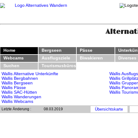
Alternat
Home
Bergseen
Pässe
Unterkün
Webcams
Ausflugsziele
Biwakieren
Diverses
Suchen
Tourismusbüros
Wallis Alternative Unterkünfte
Wallis Ausflugs
Wallis Bergbahnen
Wallis Grillplät
Wallis Bergseen
Wallis Gruppe
Wallis Pässe
Wallis Panora
Wallis SAC-Hütten
Wallis Touris
Wallis Wanderungen
Wallis Webcams
Letzte Änderung :
08.03.2019
Übersichtskarte