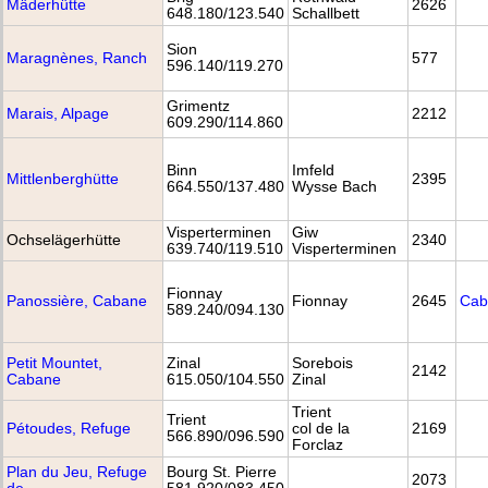
Mäderhütte
2626
648.180/123.540
Schallbett
Sion
Maragnènes, Ranch
577
596.140/119.270
Grimentz
Marais, Alpage
2212
609.290/114.860
Binn
Imfeld
Mittlenberghütte
2395
664.550/137.480
Wysse Bach
Visperterminen
Giw
Ochselägerhütte
2340
639.740/119.510
Visperterminen
Fionnay
Panossière, Cabane
Fionnay
2645
Cab
589.240/094.130
Petit Mountet,
Zinal
Sorebois
2142
Cabane
615.050/104.550
Zinal
Trient
Trient
Pétoudes, Refuge
col de la
2169
566.890/096.590
Forclaz
Plan du Jeu, Refuge
Bourg St. Pierre
2073