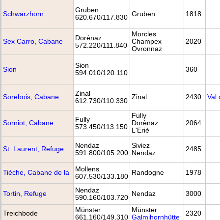
Gruben
Schwarzhorn
Gruben
1818
620.670/117.830
Morcles
Dorénaz
Sex Carro, Cabane
Champex
2020
572.220/111.840
Ovronnaz
Sion
Sion
360
594.010/120.110
Zinal
Sorebois, Cabane
Zinal
2430
Val 
612.730/110.330
Fully
Fully
Sorniot, Cabane
Dorènaz
2064
573.450/113.150
L'Eriè
Nendaz
Siviez
St. Laurent, Refuge
2485
591.800/105.200
Nendaz
Mollens
Tièche, Cabane de la
Randogne
1978
607.530/133.180
Nendaz
Tortin, Refuge
Nendaz
3000
590.160/103.720
Münster
Münster
Treichbode
2320
661.160/149.310
Galmihornhütte