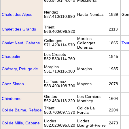
653.540/144.640
Fieschertal
Nendaz
Chalet des Alpes
Haute-Nendaz
1839
Gon
587.410/110.890
Trient
Chalet des Grands
2113
566.400/096.920
Morcles
Collonges
Chalet Neuf, Cabane
Collonges
1865
Tou
571.420/114.570
Dorénaz
Les Crosets
Chaupalin
1845
552.530/114.760
Morgins
Chésery, Refuge de
Morgins
1985
551.710/116.300
La Tsoumaz
Chez Simon
Mayens
2078
583.490/108.790
Giettes
Les Cerniers
Chindonne
1604
562.460/118.220
Monthey
Trient
Col de La
Col de Balme, Refuge
2204
563.700/097.370
Forcla
Liddes
Liddes
Col de Mille, Cabane
2473
582.020/095.820
Bourg-St-Pierre