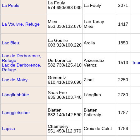
La Fouly
La Peule
La Fouly
2071
574.690/083.030
Miex
Lac Tanay
La Vouivre, Refuge
1417
553.330/132.870
Miex
La Gouille
Lac Bleu
Arolla
1850
603.920/100.220
Lac de Derborence,
Refuge
Derborence
Anzeindaz
1513
Tou
Lac de Derborence,
582.730/125.410
Vétroz
Refuge
Grimentz
Lac de Moiry
Zinal
2250
610.410/109.690
Saas Fee
Längfluhhütte
Längfluh
2780
635.360/103.740
Blatten
Blatten
Langgletscher
1787
632.140/142.590
Fafleralp
Champéry
Lapisa
Croix de Culet
1788
551.450/112.970